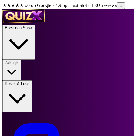
★★★★★
5.0 op Google · 4,9 op Trustpilot · 350+ reviews
✕
Boek een Show
Zakelijk
Bekijk & Lees