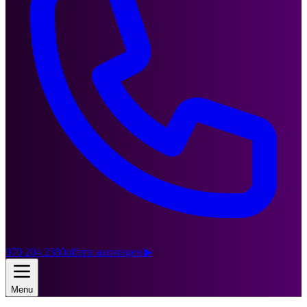
070 204 2380
offerte aanvragen
▶
Menu