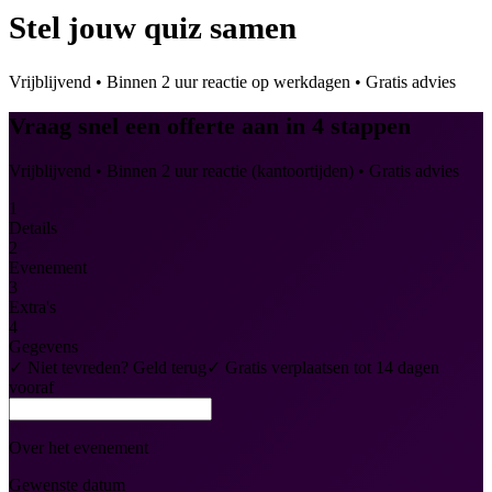
Stel jouw quiz
samen
Vrijblijvend • Binnen 2 uur reactie op werkdagen • Gratis advies
Vraag snel een offerte aan
in
4
stappen
Vrijblijvend • Binnen 2 uur reactie (kantoortijden) • Gratis advies
1
Details
2
Evenement
3
Extra's
4
Gegevens
✓
Niet tevreden? Geld terug
✓
Gratis verplaatsen tot 14 dagen
vooraf
Over het evenement
Gewenste datum