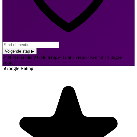
Volgende stap
▶
✓
Niet tevreden? Geld terug
✓
Gratis verplaatsen tot 14 dagen
vooraf
5
Google Rating