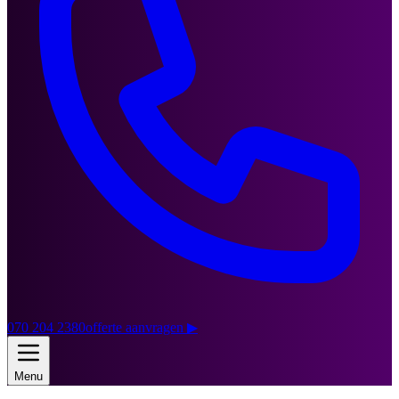
070 204 2380
offerte aanvragen
▶
Menu