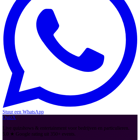
Stuur een WhatsApp
QuizX
Live quizshows & entertainment voor bedrijven en particulieren.
5.0
★ Google rating uit
350+
events.