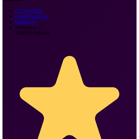
070 204 2380
events@quizx.nl
WhatsApp
Treubstraat 27
2288 EH
Rijswijk