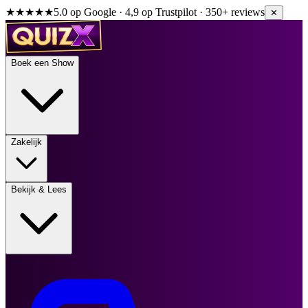
★★★★★
5.0 op Google · 4,9 op Trustpilot · 350+ reviews
✕
Boek een Show
Zakelijk
Bekijk & Lees