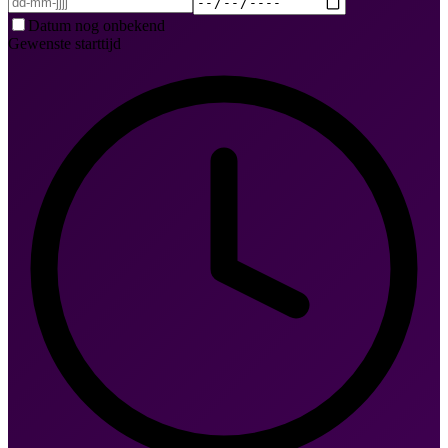
Datum nog onbekend
Gewenste starttijd