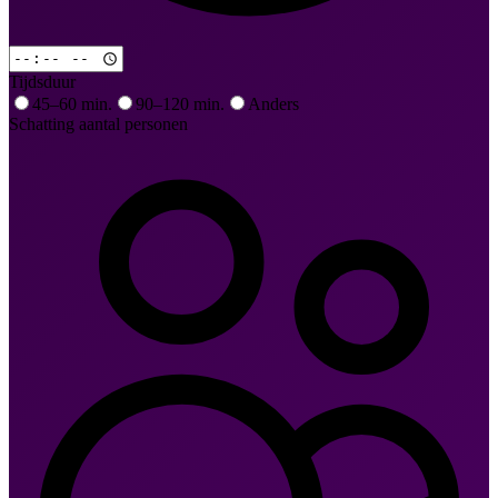
Tijdsduur
45–60 min.
90–120 min.
Anders
Schatting aantal personen